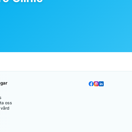
gar
s
ta oss
 vård