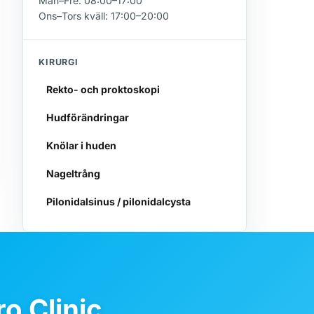
Mån–Fre: 08:00–17:00
Ons–Tors kväll: 17:00–20:00
KIRURGI
Rekto- och proktoskopi
Hudförändringar
Knölar i huden
Nageltrång
Pilonidalsinus / pilonidalcysta
o Clinic