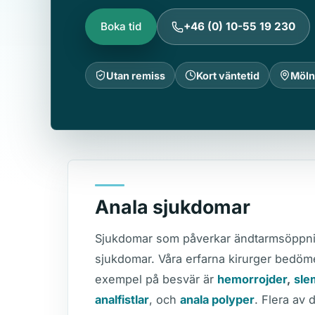
Boka tid
+46 (0) 10-55 19 230
Utan remiss
Kort väntetid
Möln
Anala sjukdomar
Sjukdomar som påverkar ändtarmsöppnin
sjukdomar. Våra erfarna kirurger bedöm
exempel på besvär är
hemorrojder
,
sle
analfistlar
, och
anala polyper
. Flera av 