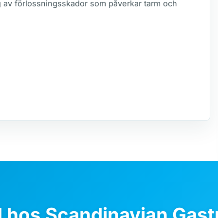
g av förlossningsskador som påverkar tarm och
d hos Scandinavian Gastr