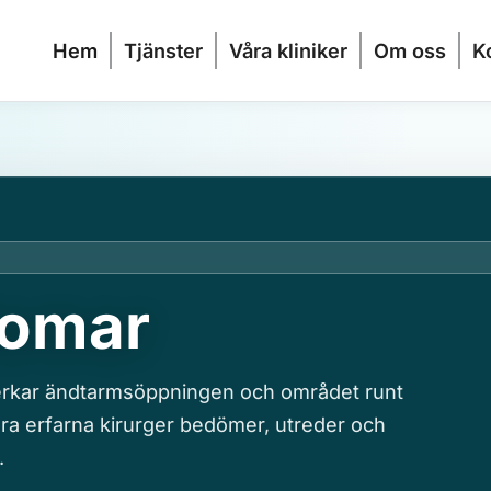
Hem
Tjänster
Våra kliniker
Om oss
K
domar
rkar ändtarmsöppningen och området runt
åra erfarna kirurger bedömer, utreder och
.