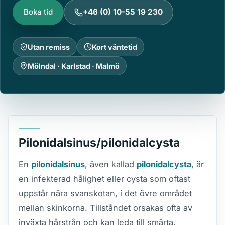
Boka tid
+46 (0) 10-55 19 230
Utan remiss
Kort väntetid
Mölndal · Karlstad · Malmö
Pilonidalsinus/pilonidalcysta
En
pilonidalsinus
, även kallad
pilonidalcysta
, är
en infekterad hålighet eller cysta som oftast
uppstår nära svanskotan, i det övre området
mellan skinkorna. Tillståndet orsakas ofta av
inväxta hårstrån och kan leda till smärta,