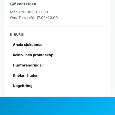
ÖPPETTIDER
Mån–Fre: 08:00–17:00
Ons–Tors kväll: 17:00–20:00
KIRURGI
Anala sjukdomar
Rekto- och proktoskopi
Hudförändringar
Knölar i huden
Nageltrång