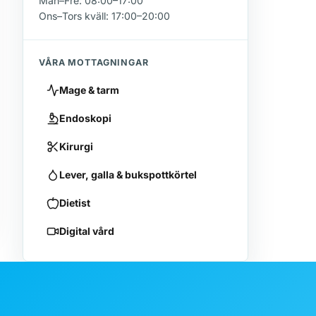
Mån–Fre: 08:00–17:00
Ons–Tors kväll: 17:00–20:00
VÅRA MOTTAGNINGAR
Mage & tarm
Endoskopi
Kirurgi
Lever, galla & bukspottkörtel
Dietist
Digital vård