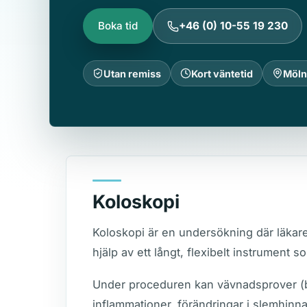
Boka tid
+46 (0) 10-55 19 230
Utan remiss
Kort väntetid
Möln
Koloskopi
Koloskopi är en undersökning där läkar
hjälp av ett långt, flexibelt instrument 
Under proceduren kan vävnadsprover (bio
inflammationer, förändringar i slemhinn