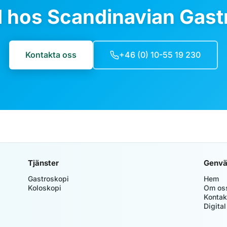
d hos Scandinavian Gastr
Kontakta oss
+46 (0) 10-55 19 230
Tjänster
Genvä
Gastroskopi
Hem
Koloskopi
Om os
Kontak
Digital