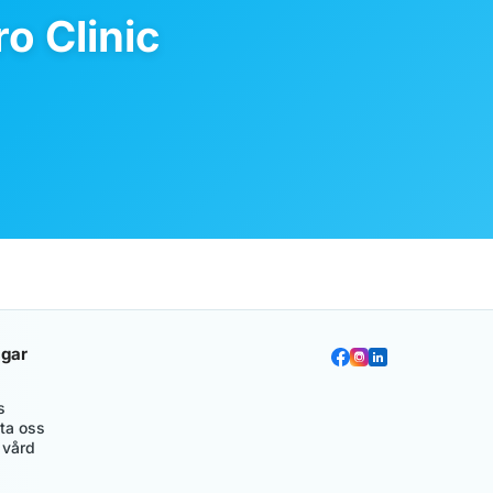
o Clinic
gar
s
ta oss
 vård