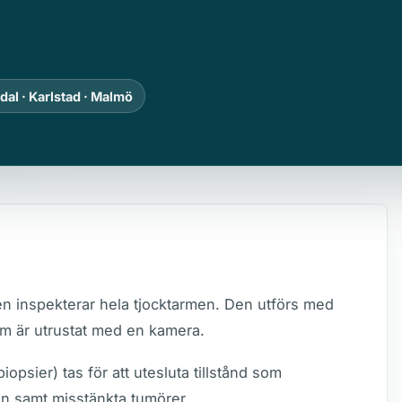
dal · Karlstad · Malmö
en inspekterar hela tjocktarmen. Den utförs med
som är utrustat med en kamera.
psier) tas för att utesluta tillstånd som
an samt misstänkta tumörer.