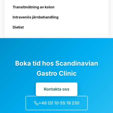
Transitmätning av kolon
Intravenös järnbehandling
Dietist
Boka tid hos Scandinavian
Gastro Clinic
Kontakta oss
+46 (0) 10-55 19 230