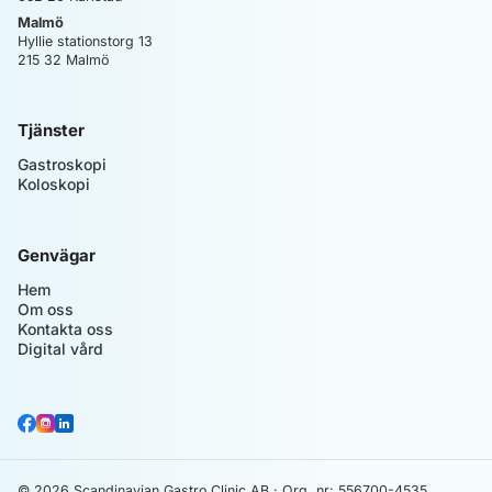
Malmö
Hyllie stationstorg 13
215 32
Malmö
Tjänster
Gastroskopi
Koloskopi
Genvägar
Hem
Om oss
Kontakta oss
Digital vård
© 2026
Scandinavian Gastro Clinic AB
· Org. nr:
556700-4535