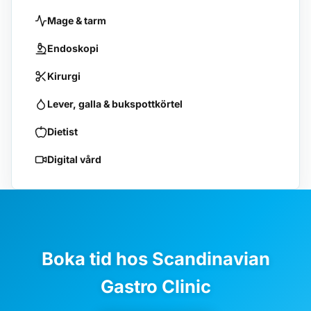
Mage & tarm
Endoskopi
Kirurgi
Lever, galla & bukspottkörtel
Dietist
Digital vård
Boka tid hos Scandinavian
Gastro Clinic