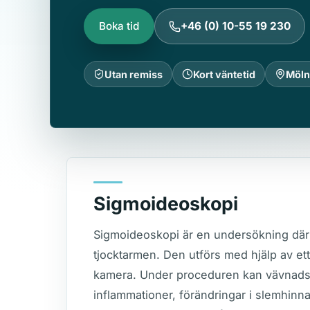
Boka tid
+46 (0) 10-55 19 230
Utan remiss
Kort väntetid
Möln
Sigmoideoskopi
Sigmoideoskopi är en undersökning där 
tjocktarmen. Den utförs med hjälp av ett
kamera. Under proceduren kan vävnadspro
inflammationer, förändringar i slemhinna