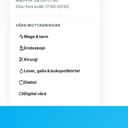
Mån–Fre: 08:00–17:00
Ons–Tors kväll: 17:00–20:00
VÅRA MOTTAGNINGAR
Mage & tarm
Endoskopi
Kirurgi
Lever, galla & bukspottkörtel
Dietist
Digital vård