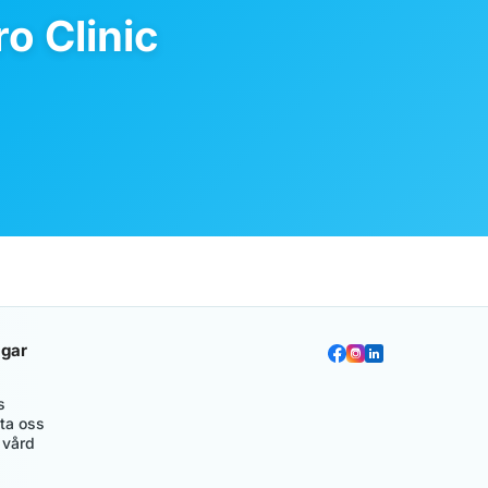
o Clinic
gar
s
ta oss
 vård