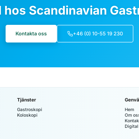
d hos Scandinavian Gastr
Kontakta oss
+46 (0) 10-55 19 230
Tjänster
Genvä
Gastroskopi
Hem
Koloskopi
Om os
Kontak
Digital