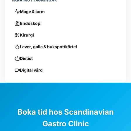
VÅRA MOTTAGNINGAR
Mage & tarm
Endoskopi
Kirurgi
Lever, galla & bukspottkörtel
Dietist
Digital vård
Boka tid hos Scandinavian
Gastro Clinic