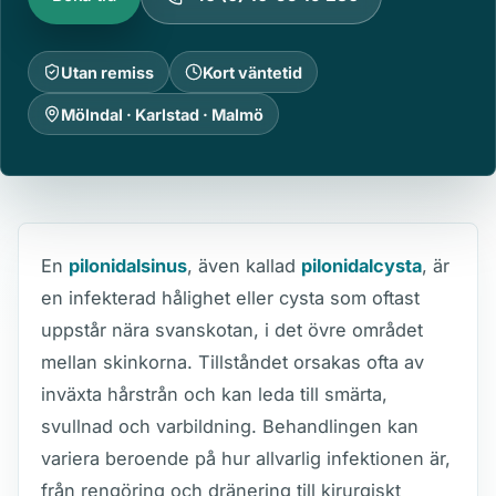
Utan remiss
Kort väntetid
Mölndal · Karlstad · Malmö
En
pilonidalsinus
, även kallad
pilonidalcysta
, är
en infekterad hålighet eller cysta som oftast
uppstår nära svanskotan, i det övre området
mellan skinkorna. Tillståndet orsakas ofta av
inväxta hårstrån och kan leda till smärta,
svullnad och varbildning. Behandlingen kan
variera beroende på hur allvarlig infektionen är,
från rengöring och dränering till kirurgiskt