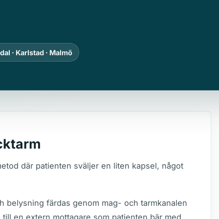
dal · Karlstad · Malmö
cktarm
od där patienten sväljer en liten kapsel, något
ch belysning färdas genom mag- och tarmkanalen
id till en extern mottagare som patienten bär med