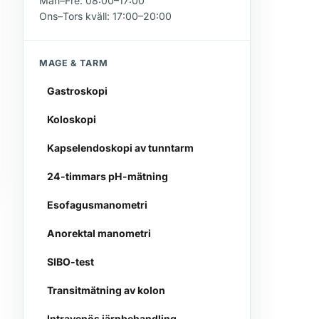
Mån–Fre: 08:00–17:00
Ons–Tors kväll: 17:00–20:00
MAGE & TARM
Gastroskopi
Koloskopi
Kapselendoskopi av tunntarm
24-timmars pH-mätning
Esofagusmanometri
Anorektal manometri
SIBO-test
Transitmätning av kolon
Intravenös järnbehandling