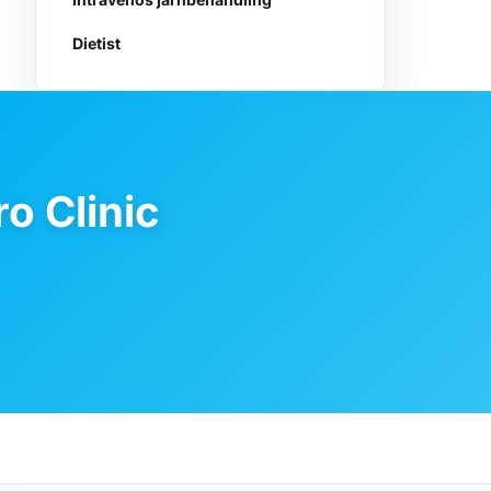
Dietist
o Clinic