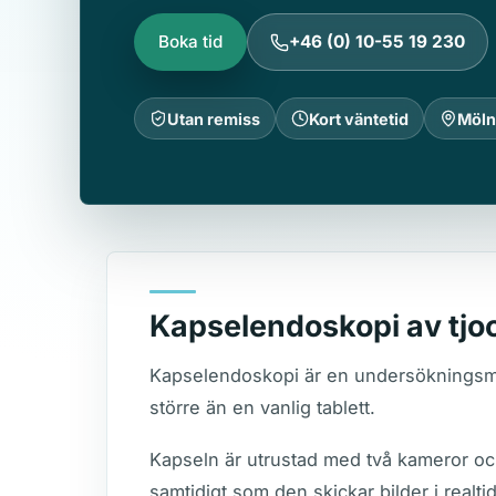
Boka tid
+46 (0) 10-55 19 230
Utan remiss
Kort väntetid
Möln
Kapselendoskopi av tjo
Kapselendoskopi är en undersökningsmet
större än en vanlig tablett.
Kapseln är utrustad med två kameror o
samtidigt som den skickar bilder i realt